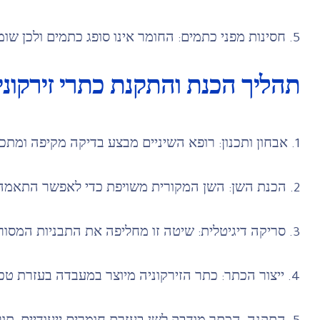
5. חסינות מפני כתמים: החומר אינו סופג כתמים ולכן שומר על צבעו המקורי לאורך זמן.
תהליך הכנת והתקנת כתרי זירקוני
1. אבחון ותכנון: רופא השיניים מבצע בדיקה מקיפה ומתכנן את הכתר בהתאמה למבנה השן והלסת.
2. הכנת השן: השן המקורית משויפת כדי לאפשר התאמה מדויקת לכתר.
3. סריקה דיגיטלית: שיטה זו מחליפה את התבניות המסורתיות ומבטיחה התאמה מדויקת.
4. ייצור הכתר: כתר הזירקוניה מיוצר במעבדה בעזרת טכנולוגיות מתקדמות כמו CAD/CAM.