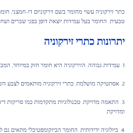
כתר זירקוניה עשוי מחומר בשם זירקוניום דו-חמצני, ח
טבעית. החומר בעל עמידות יוצאת דופן בפני שברים ושחי
יתרונות כתרי זירקוניה
1. עמידות גבוהה: הזירקוניה היא חומר חזק במיוחד, המבטיח עמידות לאורך שנים רבות גם בלחץ ולעיסה.
2. אסתטיקה מושלמת: כתרי זירקוניה מותאמים לצבע השיניים הטבעי, ומשווים מראה הרמוני וטבעי לפה.
3. התאמה מדויקת: טכנולוגיות מתקדמות כמו סריקות די
ומדויקת.
4. ביולוגיה ידידותית: החומר הביוקומפטיבלי מתאים גם למטופלים עם רגישויות או אלרגיות למתכות.