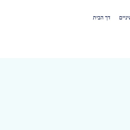
יניים
דך הבית