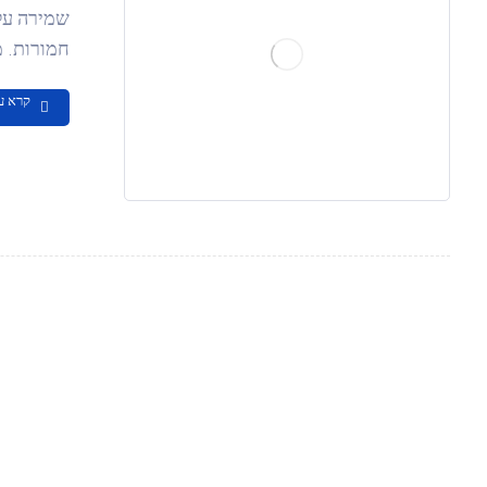
שמירה על 
חמורות. מ
קרא ע